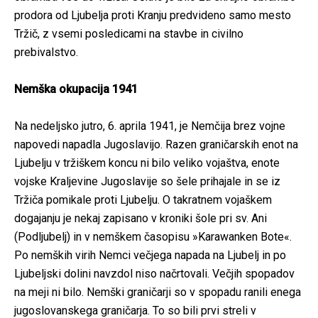
prodora od Ljubelja proti Kranju predvideno samo mesto
Tržič, z vsemi posledicami na stavbe in civilno
prebivalstvo.
Nemška okupacija 1941
Na nedeljsko jutro, 6. aprila 1941, je Nemčija brez vojne
napovedi napadla Jugoslavijo. Razen graničarskih enot na
Ljubelju v tržiškem koncu ni bilo veliko vojaštva, enote
vojske Kraljevine Jugoslavije so šele prihajale in se iz
Tržiča pomikale proti Ljubelju. O takratnem vojaškem
dogajanju je nekaj zapisano v kroniki šole pri sv. Ani
(Podljubelj) in v nemškem časopisu »Karawanken Bote«.
Po nemških virih Nemci večjega napada na Ljubelj in po
Ljubeljski dolini navzdol niso načrtovali. Večjih spopadov
na meji ni bilo. Nemški graničarji so v spopadu ranili enega
jugoslovanskega graničarja. To so bili prvi streli v