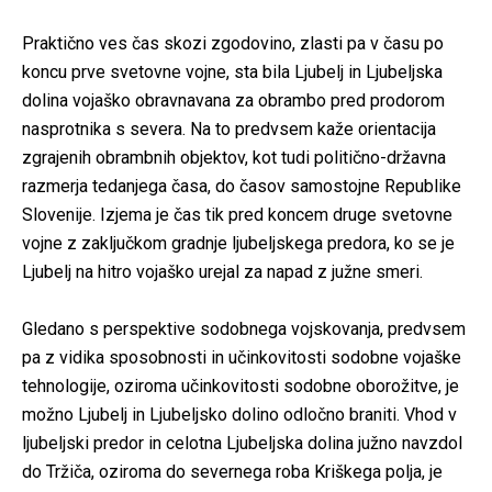
Praktično ves čas skozi zgodovino, zlasti pa v času po
koncu prve svetovne vojne, sta bila Ljubelj in Ljubeljska
dolina vojaško obravnavana za obrambo pred prodorom
nasprotnika s severa. Na to predvsem kaže orientacija
zgrajenih obrambnih objektov, kot tudi politično-državna
razmerja tedanjega časa, do časov samostojne Republike
Slovenije. Izjema je čas tik pred koncem druge svetovne
vojne z zaključkom gradnje ljubeljskega predora, ko se je
Ljubelj na hitro vojaško urejal za napad z južne smeri.
Gledano s perspektive sodobnega vojskovanja, predvsem
pa z vidika sposobnosti in učinkovitosti sodobne vojaške
tehnologije, oziroma učinkovitosti sodobne oborožitve, je
možno Ljubelj in Ljubeljsko dolino odločno braniti. Vhod v
ljubeljski predor in celotna Ljubeljska dolina južno navzdol
do Tržiča, oziroma do severnega roba Kriškega polja, je