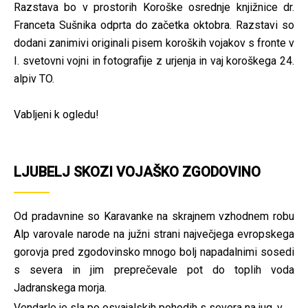
Razstava bo v prostorih Koroške osrednje knjižnice dr.
Franceta Sušnika odprta do začetka oktobra. Razstavi so
dodani zanimivi originali pisem koroških vojakov s fronte v
I. svetovni vojni in fotografije z urjenja in vaj koroškega 24.
alpiv TO.
Vabljeni k ogledu!
LJUBELJ SKOZI VOJAŠKO ZGODOVINO
Od pradavnine so Karavanke na skrajnem vzhodnem robu
Alp varovale narode na južni strani največjega evropskega
gorovja pred zgodovinsko mnogo bolj napadalnimi sosedi
s severa in jim preprečevale pot do toplih voda
Jadranskega morja.
Vendarle je sla po osvajalskih pohodih s severa na jug, v