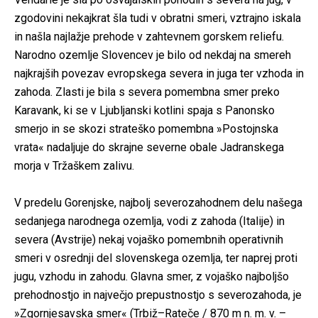
zgodovini nekajkrat šla tudi v obratni smeri, vztrajno iskala
in našla najlažje prehode v zahtevnem gorskem reliefu.
Narodno ozemlje Slovencev je bilo od nekdaj na smereh
najkrajših povezav evropskega severa in juga ter vzhoda in
zahoda. Zlasti je bila s severa pomembna smer preko
Karavank, ki se v Ljubljanski kotlini spaja s Panonsko
smerjo in se skozi strateško pomembna »Postojnska
vrata« nadaljuje do skrajne severne obale Jadranskega
morja v Tržaškem zalivu.
V predelu Gorenjske, najbolj severozahodnem delu našega
sedanjega narodnega ozemlja, vodi z zahoda (Italije) in
severa (Avstrije) nekaj vojaško pomembnih operativnih
smeri v osrednji del slovenskega ozemlja, ter naprej proti
jugu, vzhodu in zahodu. Glavna smer, z vojaško najboljšo
prehodnostjo in največjo prepustnostjo s severozahoda, je
»Zgornjesavska smer« (Trbiž–Rateče / 870 m n. m. v. –