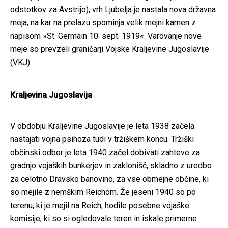
odstotkov za Avstrijo), vrh Ljubelja je nastala nova državna
meja, na kar na prelazu spominja velik mejni kamen z
napisom »St. Germain 10. sept. 1919«. Varovanje nove
meje so prevzeli graničarji Vojske Kraljevine Jugoslavije
(VKJ).
Kraljevina Jugoslavija
V obdobju Kraljevine Jugoslavije je leta 1938 začela
nastajati vojna psihoza tudi v tržiškem koncu. Tržiški
občinski odbor je leta 1940 začel dobivati zahteve za
gradnjo vojaških bunkerjev in zaklonišč, skladno z uredbo
za celotno Dravsko banovino, za vse obmejne občine, ki
so mejile z nemškim Reichom. Že jeseni 1940 so po
terenu, ki je mejil na Reich, hodile posebne vojaške
komisije, ki so si ogledovale teren in iskale primerne