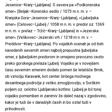
Jesenice–Kranj–Ljubljana). S severa pa »Podkorenska
smer« (Beljak–Korensko sedlo / 1073 m n. m. v. –
Kranjska Gora–Jesenice–Kranj–Ljubljana), »Ljubeljska
smer« (Celovec–Ljubelj / 1058 m n. m. v. predor oz. 1369
m n. m. v. prelaz – Tržič–Kranj–Ljubljana) in »Jezerska
smer« (Velikovec–Jezerski vrh / 1218 m n. m. v. –
Preddvor–Kranj–Ljubljana). Po vojaških ocenah je od treh
navedenih severnih smeri najbolj prepustna ljubeljska
smer, z ljubeljskim predorom in omejeno prevozno cesto
preko gorskega prelaza Ljubelj. Vojaško je v novejšem
času severnim smerem dodalo pomen še letališče Brnik,
ob vznožju Karavank, kot center širšega možnega
desantnega področja z veliko zmogljivostjo, s Sorškim
poljem oz. celotno Ljubljansko kotlino. Ljubelj je bil torej
vojaško pomemben in zanimiv že daleč nazaj v zgodovino,
kakor je tudi še v današnjih časih in bo ostal tudi v
prihodnosti.