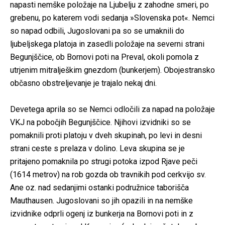
napasti nemške položaje na Ljubelju z zahodne smeri, po
grebenu, po katerem vodi sedanja »Slovenska pot«. Nemci
so napad odbili, Jugoslovani pa so se umaknili do
ljubeljskega platoja in zasedli položaje na severni strani
Begunjščice, ob Bornovi poti na Preval, okoli pomola z
utrjenim mitralješkim gnezdom (bunkerjem). Obojestransko
občasno obstreljevanje je trajalo nekaj dni.
Devetega aprila so se Nemci odločili za napad na položaje
VKJ na pobočjih Begunjščice. Njihovi izvidniki so se
pomaknili proti platoju v dveh skupinah, po levi in desni
strani ceste s prelaza v dolino. Leva skupina se je
pritajeno pomaknila po strugi potoka izpod Rjave peči
(1614 metrov) na rob gozda ob travnikih pod cerkvijo sv.
Ane oz. nad sedanjimi ostanki podružnice taborišča
Mauthausen. Jugoslovani so jih opazili in na nemške
izvidnike odprli ogenj iz bunkerja na Bornovi poti in z