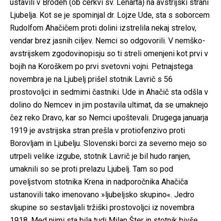
ustavili v Brodeh (ob cerkvi sv. Lenarta) na avstrijski strani
Ljubelja. Kot se je spominjal dr. Lojze Ude, sta s soborcem
Rudolfom Ahačičem proti dolini izstrelila nekaj strelov,
vendar brez jasnih ciljev. Nemci so odgovorili. V nemško-
avstrijskem zgodovinopisju so ti streli omenjeni kot prvi v
bojih na Koroškem po prvi svetovni vojni. Petnajstega
novembra je na Ljubelj prišel stotnik Lavrič s 56
prostovoljci in sedmimi častniki. Ude in Ahačič sta odšla v
dolino do Nemcev in jim postavila ultimat, da se umaknejo
čez reko Dravo, kar so Nemci upoštevali. Drugega januarja
1919 je avstrijska stran prešla v protiofenzivo proti
Borovljam in Ljubelju. Slovenski borci za severno mejo so
utrpeli velike izgube, stotnik Lavrič je bil hudo ranjen,
umaknili so se proti prelazu Ljubelj. Tam so pod
poveljstvom stotnika Krena in nadporočnika Ahačiča
ustanovili tako imenovano »ljubeljsko skupino«. Jedro
skupine so sestavljali tržiški prostovoljci iz novembra
1918. Med njimi sta bila tudi Milan Šter in stotnik bivše