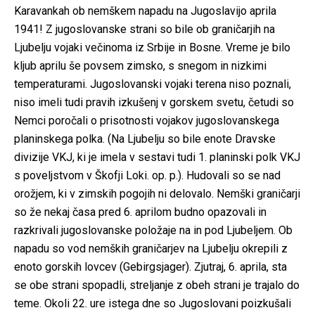
Karavankah ob nemškem napadu na Jugoslavijo aprila
1941! Z jugoslovanske strani so bile ob graničarjih na
Ljubelju vojaki večinoma iz Srbije in Bosne. Vreme je bilo
kljub aprilu še povsem zimsko, s snegom in nizkimi
temperaturami. Jugoslovanski vojaki terena niso poznali,
niso imeli tudi pravih izkušenj v gorskem svetu, četudi so
Nemci poročali o prisotnosti vojakov jugoslovanskega
planinskega polka. (Na Ljubelju so bile enote Dravske
divizije VKJ, ki je imela v sestavi tudi 1. planinski polk VKJ
s poveljstvom v Škofji Loki. op. p.). Hudovali so se nad
orožjem, ki v zimskih pogojih ni delovalo. Nemški graničarji
so že nekaj časa pred 6. aprilom budno opazovali in
razkrivali jugoslovanske položaje na in pod Ljubeljem. Ob
napadu so vod nemških graničarjev na Ljubelju okrepili z
enoto gorskih lovcev (Gebirgsjager). Zjutraj, 6. aprila, sta
se obe strani spopadli, streljanje z obeh strani je trajalo do
teme. Okoli 22. ure istega dne so Jugoslovani poizkušali