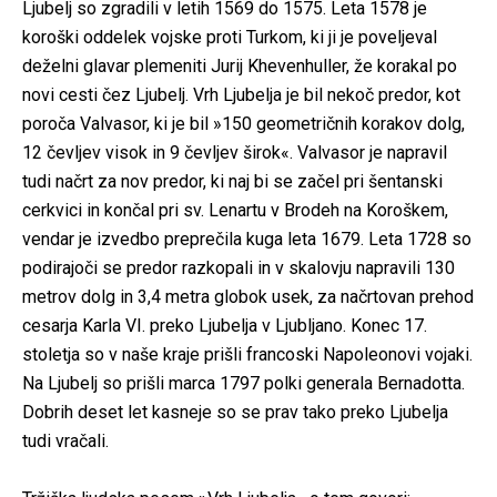
Ljubelj so zgradili v letih 1569 do 1575. Leta 1578 je
koroški oddelek vojske proti Turkom, ki ji je poveljeval
deželni glavar plemeniti Jurij Khevenhuller, že korakal po
novi cesti čez Ljubelj. Vrh Ljubelja je bil nekoč predor, kot
poroča Valvasor, ki je bil »150 geometričnih korakov dolg,
12 čevljev visok in 9 čevljev širok«. Valvasor je napravil
tudi načrt za nov predor, ki naj bi se začel pri šentanski
cerkvici in končal pri sv. Lenartu v Brodeh na Koroškem,
vendar je izvedbo preprečila kuga leta 1679. Leta 1728 so
podirajoči se predor razkopali in v skalovju napravili 130
metrov dolg in 3,4 metra globok usek, za načrtovan prehod
cesarja Karla VI. preko Ljubelja v Ljubljano. Konec 17.
stoletja so v naše kraje prišli francoski Napoleonovi vojaki.
Na Ljubelj so prišli marca 1797 polki generala Bernadotta.
Dobrih deset let kasneje so se prav tako preko Ljubelja
tudi vračali.