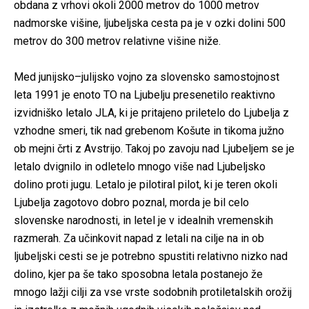
obdana z vrhovi okoli 2000 metrov do 1000 metrov
nadmorske višine, ljubeljska cesta pa je v ozki dolini 500
metrov do 300 metrov relativne višine niže.
Med junijsko–julijsko vojno za slovensko samostojnost
leta 1991 je enoto TO na Ljubelju presenetilo reaktivno
izvidniško letalo JLA, ki je pritajeno priletelo do Ljubelja z
vzhodne smeri, tik nad grebenom Košute in tikoma južno
ob mejni črti z Avstrijo. Takoj po zavoju nad Ljubeljem se je
letalo dvignilo in odletelo mnogo više nad Ljubeljsko
dolino proti jugu. Letalo je pilotiral pilot, ki je teren okoli
Ljubelja zagotovo dobro poznal, morda je bil celo
slovenske narodnosti, in letel je v idealnih vremenskih
razmerah. Za učinkovit napad z letali na cilje na in ob
ljubeljski cesti se je potrebno spustiti relativno nizko nad
dolino, kjer pa še tako sposobna letala postanejo že
mnogo lažji cilji za vse vrste sodobnih protiletalskih orožij