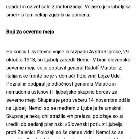
upadel in oživel šele z motorizacijo. Vojaško je »ljubeljska
smer« s tem nekaj izgubila na pomenu.
Boji za severno mejo
Po koncu I. svetovne vojne in razpadu Avstro-Ogrske, 29.
oktobra 1918, so Ljubelj zasedli Nemci. V bran slovenske
severne meje se je postavil general Rudolf Maister. Z
italijanske fronte se je v domači Tržič vrnil Lojze Ude.
Poznal in podpiral je odločnost generala Maistra in
nemudoma ustanovil I. ljubeljsko skupino borcev za
severno mejo. Skupina je proti večeru 14. novembra odšla
na Ljubelj. Nemci so se medtem z Ljubelja že umaknili.
Skupina je nekaj dni stražila vrh prelaza, položaje so si
uredili ob sedanji planinski »Slovenski poti« z Ljubelja
proti Zelenici. Položaji so še danes vidni. Nemci so se