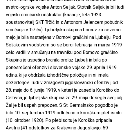
avstro-ogrske vojske Anton Seljak. Stotnik Seljak je bil tudi
vojaški smučarski inštruktor (kasneje, leta 1923
soustanovitelj SKT Tržič in z Antonom Jelencem pobudnik
smučanja v Tržiču). Ljubeljska skupina borcev za severno
mejo je bila nastanjena v Bornovi graščini na Ljubelju. Pod
Seljakovim vodstvom so se borci februarja in marca 1919
celo vadili v smučanju na travniku pod Bornovo graščino.
Skupina je uspešno branila prelaz Ljubelj in bila po
ponesrečeni ofenzivi slovenske vojske 29. aprila 1919
edina, ki je obdržala izhodiščne položaje in ni imela
dezerterjev. Tudi v zmagoviti jugoslovanski ofenzivi, od
28. maja do 6. junija 1919, v kateri je zasedla Koroško do
Celovca, je ljubeljska skupina že 29. maja dosegla svoj cilj.
Žal je bil uspeh prepozen. S St. Germainsko pogodbo je
bilo 10. septembra 1919 odločeno o koroškem plebiscitu
(10. oktober 1920). Po plebiscitu je Koroška pripadla
Avstriji (41 odstotkov za Kraljevino Jugoslavijo, 59