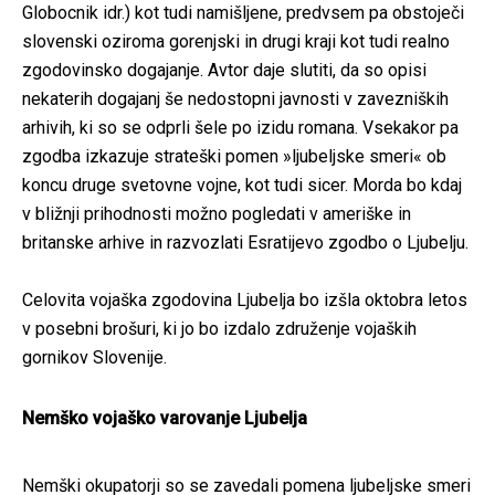
Globocnik idr.) kot tudi namišljene, predvsem pa obstoječi
slovenski oziroma gorenjski in drugi kraji kot tudi realno
zgodovinsko dogajanje. Avtor daje slutiti, da so opisi
nekaterih dogajanj še nedostopni javnosti v zavezniških
arhivih, ki so se odprli šele po izidu romana. Vsekakor pa
zgodba izkazuje strateški pomen »ljubeljske smeri« ob
koncu druge svetovne vojne, kot tudi sicer. Morda bo kdaj
v bližnji prihodnosti možno pogledati v ameriške in
britanske arhive in razvozlati Esratijevo zgodbo o Ljubelju.
Celovita vojaška zgodovina Ljubelja bo izšla oktobra letos
v posebni brošuri, ki jo bo izdalo združenje vojaških
gornikov Slovenije.
Nemško vojaško varovanje Ljubelja
Nemški okupatorji so se zavedali pomena ljubeljske smeri