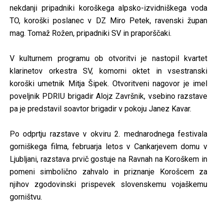
nekdanji pripadniki koroškega alpsko-izvidniškega voda
TO, koroški poslanec v DZ Miro Petek, ravenski župan
mag. Tomaž Rožen, pripadniki SV in praporščaki.
V kulturnem programu ob otvoritvi je nastopil kvartet
klarinetov orkestra SV, komorni oktet in vsestranski
koroški umetnik Mitja Šipek. Otvoritveni nagovor je imel
poveljnik PDRIU brigadir Alojz Završnik, vsebino razstave
pa je predstavil soavtor brigadir v pokoju Janez Kavar.
Po odprtju razstave v okviru 2. mednarodnega festivala
gorniškega filma, februarja letos v Cankarjevem domu v
Ljubljani, razstava prvič gostuje na Ravnah na Koroškem in
pomeni simbolično zahvalo in priznanje Korošcem za
njihov zgodovinski prispevek slovenskemu vojaškemu
gorništvu.