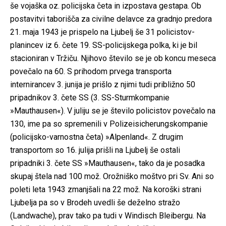
še vojaška oz. policijska četa in izpostava gestapa. Ob
postavitvi taborišča za civilne delavce za gradnjo predora
21. maja 1943 je prispelo na Ljubelj še 31 policistov-
planincev iz 6. čete 19. SS-policijskega polka, ki je bil
stacioniran v Tržiču. Njihovo število se je ob koncu meseca
povečalo na 60. S prihodom prvega transporta
internirancev 3. junija je prišlo z njimi tudi približno 50
pripadnikov 3. čete SS (3. SS-Sturmkompanie
»Mauthausen«). V juliju se je število policistov povečalo na
130, ime pa so spremenili v Polizeisicherungskompanie
(policijsko-varnostna četa) »Alpenland«. Z drugim
transportom so 16. julija prišli na Ljubelj še ostali
pripadniki 3. čete SS »Mauthausen«, tako da je posadka
skupaj štela nad 100 mož. Orožniško moštvo pri Sv. Ani so
poleti leta 1943 zmanjšali na 22 mož. Na koroški strani
Ljubelja pa so v Brodeh uvedli še deželno stražo
(Landwache), prav tako pa tudi v Windisch Bleibergu. Na