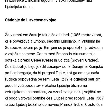
in izstrelke z možnih ugodnih visokih položajev nad
Ljubeljsko dolino.
Obdobje do I. svetovne vojne
Že v rimskem času je tekla čez Ljubelj (1386 metrov) pot,
ki je povezovala Emono, sedanjo Ljubljano, in Virunum na
Gosposvetskem polju. Rimljani so jo uporabljali predvsem
v vojaške namene. Cesta med Emono in Virunumom je
potekala preko Celee (Celje) in Colatia (Slovenj Gradec).
Čez Ljubelj je baje jezdil cesarjev sel z Dunaja na Kranjsko
po Lambergarja, da bi pregnal Turke, kot ga omenja naša
ljudska pripovedna pesem. Leta 1239 je oglejski patriarh
podelil več posestev v okolici Ljubelja bližnjemu
vetrinjskemu samostanu, za vzdrževanje nekaj vojščakov,
ki bodo varovali potnike čez Ljubelj pred roparji. Leta 1567
je čez Ljubelj bežal iz domovine Primož Trubar. Cesto čez