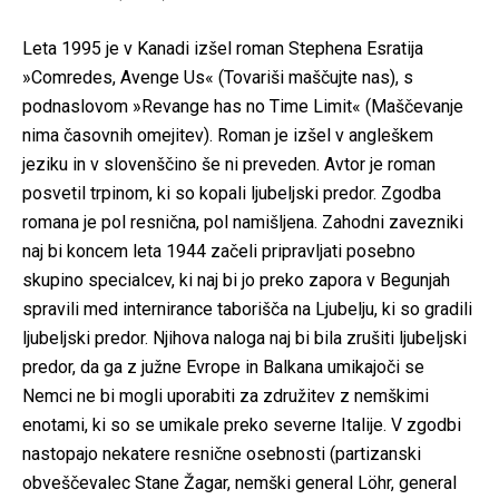
Leta 1995 je v Kanadi izšel roman Stephena Esratija
»Comredes, Avenge Us« (Tovariši maščujte nas), s
podnaslovom »Revange has no Time Limit« (Maščevanje
nima časovnih omejitev). Roman je izšel v angleškem
jeziku in v slovenščino še ni preveden. Avtor je roman
posvetil trpinom, ki so kopali ljubeljski predor. Zgodba
romana je pol resnična, pol namišljena. Zahodni zavezniki
naj bi koncem leta 1944 začeli pripravljati posebno
skupino specialcev, ki naj bi jo preko zapora v Begunjah
spravili med internirance taborišča na Ljubelju, ki so gradili
ljubeljski predor. Njihova naloga naj bi bila zrušiti ljubeljski
predor, da ga z južne Evrope in Balkana umikajoči se
Nemci ne bi mogli uporabiti za združitev z nemškimi
enotami, ki so se umikale preko severne Italije. V zgodbi
nastopajo nekatere resnične osebnosti (partizanski
obveščevalec Stane Žagar, nemški general Löhr, general