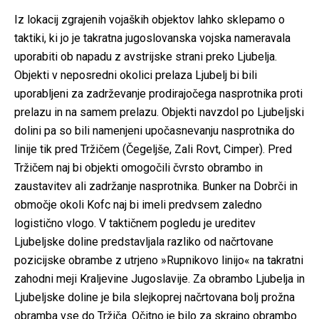
Iz lokacij zgrajenih vojaških objektov lahko sklepamo o
taktiki, ki jo je takratna jugoslovanska vojska nameravala
uporabiti ob napadu z avstrijske strani preko Ljubelja.
Objekti v neposredni okolici prelaza Ljubelj bi bili
uporabljeni za zadrževanje prodirajočega nasprotnika proti
prelazu in na samem prelazu. Objekti navzdol po Ljubeljski
dolini pa so bili namenjeni upočasnevanju nasprotnika do
linije tik pred Tržičem (Čegeljše, Zali Rovt, Cimper). Pred
Tržičem naj bi objekti omogočili čvrsto obrambo in
zaustavitev ali zadržanje nasprotnika. Bunker na Dobrči in
območje okoli Kofc naj bi imeli predvsem zaledno
logistično vlogo. V taktičnem pogledu je ureditev
Ljubeljske doline predstavljala razliko od načrtovane
pozicijske obrambe z utrjeno »Rupnikovo linijo« na takratni
zahodni meji Kraljevine Jugoslavije. Za obrambo Ljubelja in
Ljubeljske doline je bila slejkoprej načrtovana bolj prožna
obramba vse do Tržiča. Očitno je bilo za skrajno obrambo