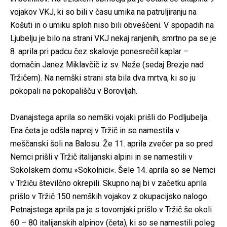
vojakov VKJ, ki so bili v času umika na patruljiranju na
Košuti in o umiku sploh niso bili obveščeni. V spopadih na
Ljubelju je bilo na strani VKJ nekaj ranjenih, smrtno pa se je
8. aprila pri padcu čez skalovje ponesrečil kaplar –
domačin Janez Miklavčič iz sv. Neže (sedaj Brezje nad
Tržičem). Na nemški strani sta bila dva mrtva, ki so ju
pokopali na pokopališču v Borovljah.
Dvanajstega aprila so nemški vojaki prišli do Podljubelja.
Ena četa je odšla naprej v Tržič in se namestila v
meščanski šoli na Balosu. Že 11. aprila zvečer pa so pred
Nemci prišli v Tržič italijanski alpini in se namestili v
Sokolskem domu »Sokolnici«. Šele 14. aprila so se Nemci
v Tržiču številčno okrepili. Skupno naj bi v začetku aprila
prišlo v Tržič 150 nemških vojakov z okupacijsko nalogo.
Petnajstega aprila pa je s tovornjaki prišlo v Tržič še okoli
60 – 80 italijanskih alpinov (četa), ki so se namestili poleg