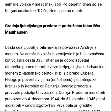
nemške vojske v meščanski šoli. Po desetih dneh so se
Italijani umaknili iz Tržiča, Nemci pa so ostali.
Gradnja ljubeljskega predora – podružnica taborišča
Mauthausen
Cesta čez Ljubelj je bila najkrajša povezava Avstrije z
morjem. Na nemških vojaških zemljevidih je bila označena
kot vojaška cesta 333. Hitler se je dobro zavedal
strateške pomembnosti zveze tretjega rajha z Jadranskim
morjem z »jadransko cesto«, ki bi šla preko Ljubelja.
Nalogo je poveril svojemu (deželnemu) gauleiterju za
Kranjsko in Koroško dr. Rainerju. Gradnjo predora je
prevzelo podjetje Universale z Dunaja. Predor bi moral biti
prevozen do 4. decembra 1944, do 31. oktobra 1945 pa bi
moral biti v celoti izgotovljen. Prva dela pri graditvi