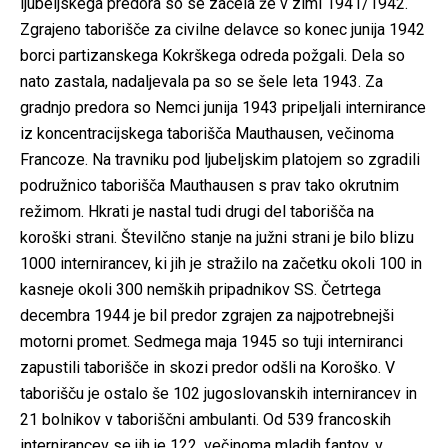
ljubeljskega predora so se začela že v zimi 1941/1942.
Zgrajeno taborišče za civilne delavce so konec junija 1942
borci partizanskega Kokrškega odreda požgali. Dela so
nato zastala, nadaljevala pa so se šele leta 1943. Za
gradnjo predora so Nemci junija 1943 pripeljali internirance
iz koncentracijskega taborišča Mauthausen, večinoma
Francoze. Na travniku pod ljubeljskim platojem so zgradili
podružnico taborišča Mauthausen s prav tako okrutnim
režimom. Hkrati je nastal tudi drugi del taborišča na
koroški strani. Številčno stanje na južni strani je bilo blizu
1000 internirancev, ki jih je stražilo na začetku okoli 100 in
kasneje okoli 300 nemških pripadnikov SS. Četrtega
decembra 1944 je bil predor zgrajen za najpotrebnejši
motorni promet. Sedmega maja 1945 so tuji interniranci
zapustili taborišče in skozi predor odšli na Koroško. V
taborišču je ostalo še 102 jugoslovanskih internirancev in
21 bolnikov v taboriščni ambulanti. Od 539 francoskih
internirancev se jih je 122, večinoma mladih fantov, v