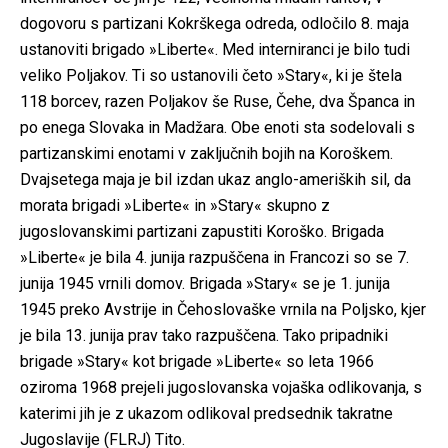
dogovoru s partizani Kokrškega odreda, odločilo 8. maja
ustanoviti brigado »Liberte«. Med interniranci je bilo tudi
veliko Poljakov. Ti so ustanovili četo »Stary«, ki je štela
118 borcev, razen Poljakov še Ruse, Čehe, dva Španca in
po enega Slovaka in Madžara. Obe enoti sta sodelovali s
partizanskimi enotami v zaključnih bojih na Koroškem.
Dvajsetega maja je bil izdan ukaz anglo-ameriških sil, da
morata brigadi »Liberte« in »Stary« skupno z
jugoslovanskimi partizani zapustiti Koroško. Brigada
»Liberte« je bila 4. junija razpuščena in Francozi so se 7.
junija 1945 vrnili domov. Brigada »Stary« se je 1. junija
1945 preko Avstrije in Čehoslovaške vrnila na Poljsko, kjer
je bila 13. junija prav tako razpuščena. Tako pripadniki
brigade »Stary« kot brigade »Liberte« so leta 1966
oziroma 1968 prejeli jugoslovanska vojaška odlikovanja, s
katerimi jih je z ukazom odlikoval predsednik takratne
Jugoslavije (FLRJ) Tito.