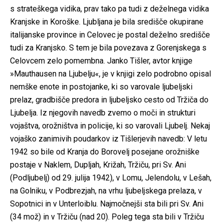
s strateškega vidika, prav tako pa tudi z deželnega vidika
Kranjske in Koroške. Ljubljana je bila središče okupirane
italijanske province in Celovec je postal deželno središče
tudi za Kranjsko. S tem je bila povezava z Gorenjskega s
Celovcem zelo pomembna. Janko Tišler, avtor knjige
»Mauthausen na Ljubelju«, je v knjigi zelo podrobno opisal
nemške enote in postojanke, ki so varovale ljubeljski
prelaz, gradbišče predora in ljubeljsko cesto od Tržiča do
Ljubelja. Iz njegovih navedb zvemo o moči in strukturi
vojaštva, orožništva in policije, ki so varovali Ljubelj. Nekaj
vojaško zanimivih poudarkov iz Tišlerjevih navedb: V letu
1942 so bile od Kranja do Borovelj posejane orožniške
postaje v Naklem, Dupljah, Križah, Tržiču, pri Sv. Ani
(Podljubelj) od 29. julija 1942), v Lomu, Jelendolu, v Lešah,
na Golniku, v Podbrezjah, na vrhu ljubeljskega prelaza, v
Sopotnici in v Unterloiblu. Najmočnejši sta bili pri Sv. Ani
(34 mož) in v Tržiču (nad 20). Poleg tega sta bili v Tržiču