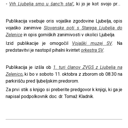
-
Vrh Ljubelja smo u šanc'h stal'
, ki jo je kot svojo prvo
publikacijo s področja zgodovine bojevanja v gorskem
svetu izdalo naše združenje.
Publikacija vsebuje oris vojaške zgodovine Ljubelja, opis
vojaško zanimive
Slovenske poti s Starega Ljubelja do
Zelenice
in opis gorniških zanimivosti v okolici Ljubelja.
Izid publikacije je omogočil
Vojaški muzej SV
. Na
predstavitvi je nastopil pihalni kvintet
orkestra SV
.
Publikacija je izšla ob
1. turi članov ZVGS z Ljubelja na
Zelenico
, ki bo v soboto 11. oktobra z zborom ob 08.30 na
parkirišču pred ljubeljskim predorom.
Za prvi stik s knjigo si preberite predgovor k knjigi, ki ga je
napisal podpolkovnik doc. dr. Tomaž Kladnik.