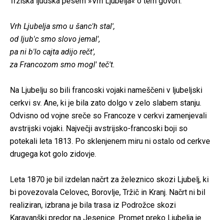
Tržiška ljudska pesem »Vrh Ljubelja« o tem govori:
Vrh Ljubelja smo u šanc'h stal',
od ljub'c smo slovo jemal',
pa ni b'lo cajta adijo rečt',
za Francozom smo mogl' teč't.
Na Ljubelju so bili francoski vojaki nameščeni v ljubeljski
cerkvi sv. Ane, ki je bila zato dolgo v zelo slabem stanju.
Odvisno od vojne sreče so Francoze v cerkvi zamenjevali
avstrijski vojaki. Največji avstrijsko-francoski boji so
potekali leta 1813. Po sklenjenem miru ni ostalo od cerkve
drugega kot golo zidovje.
Leta 1870 je bil izdelan načrt za železnico skozi Ljubelj, ki
bi povezovala Celovec, Borovlje, Tržič in Kranj. Načrt ni bil
realiziran, izbrana je bila trasa iz Podrožce skozi
Karavanški predor na Jesenice. Promet preko Ljubelja je