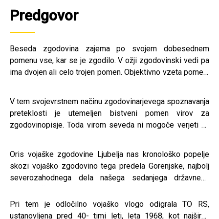
Predgovor
Beseda zgodovina zajema po svojem dobesednem
pomenu vse, kar se je zgodilo. V ožji zgodovinski vedi pa
ima dvojen ali celo trojen pomen. Objektivno vzeta pomeni
resnično zgodovinsko dogajanje v preteklosti, subjektivno
vzeta pa bodisi zgodovinsko vedo, stroko, ki to dogajanje
V tem svojevrstnem načinu zgodovinarjevega spoznavanja
opisuje in proučuje, bodisi podobo preteklosti, ki je
preteklosti je utemeljen bistveni pomen virov za
rezultat tega proučevanja. Najpomembnejša omejitev
zgodovinopisje. Toda virom seveda ni mogoče verjeti na
subjektivnega pojmovanja zgodovine, ki se je ta znanost
besedo, marveč je treba vsakega najprej kritično pretresti
ne bo mogla nikdar osvoboditi, tiči v dejstvu, da stoji za
glede na njegove vrednosti. Že povezanost preteklosti in
njo objektivna zgodovina le v taki meri, kot je zapustila
Oris vojaške zgodovine Ljubelja nas kronološko popelje
sedanjosti v zgodovinarjevi osebi ter pomen te
sledove, ki so zgodovinarju dostopni in jih zna uporabljati
skozi vojaško zgodovino tega predela Gorenjske, najbolj
povezanosti za znanstveno delo, ali pa tudi le za
za spoznavanje preteklosti. Vsega drugega za
severozahodnega dela našega sedanjega državnega
razumevanje zgodovinskega in sodobnega dogajanja,
zgodovinsko znanost ni. V središču zgodovinskega
ozemlja. Že od prvih poselitev Karavank je bila ljubeljska
opozarja, da zgodovinska veda nikakor ni samo preprosto
proučevanja je tako predvsem človek, ljudje, njihova
smer najbolje prepustna vojaška (in trgovska) smer, ki je
Pri tem je odločilno vojaško vlogo odigrala TO RS,
zapisovanje dejstev po kritično preverjenih dejstvih,
medsebojna razmerja in obenem zunaj njih vse, kar je na ta
vodila (vodi) z zahoda in severa v osrednji del
ustanovljena pred 40- timi leti, leta 1968, kot najširša
temveč da z analizo, povezovanjem in primerjanjem