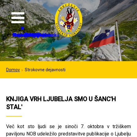
Domov
Organizacija
Strokovne dejavnosti
Mednarodno sodelovanje
Galerija
Kontakt
Novice
Dogodki
Izvršilni odbor
Častni člani ZVGS
In memoriam
Pristopnica
Dokumenti
Kontakti
Sponzorji
Planinske poti
IFMS dnevi
IFMS kongresi
Italija
Nemčija
ZDA
Francija
Avstrija
Črna gora
Slovenska pot
Prelaz Lagazuoi
Čez Kozjek na Kališče
Domov
Strokovne dejavnosti
KNJIGA VRH LJUBELJA SMO U ŠANC'H
STAL'
Več kot sto ljudi se je sinoči 7. oktobra v tržiškem
paviljonu NOB udeležilo predstavitve publikacije o Ljubelju