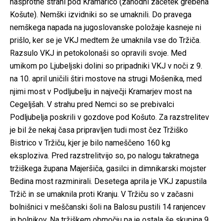
nasprotne strani pod Kramarico (zahodni začetek grebena
Košute). Nemški izvidniki so se umaknili. Do pravega
nemškega napada na jugoslovanske položaje kasneje ni
prišlo, ker se je VKJ medtem že umaknila vse do Tržiča.
Razsulo VKJ in petokolonaši so opravili svoje. Med
umikom po Ljubeljski dolini so pripadniki VKJ v noči z 9.
na 10. april uničili štiri mostove na strugi Mošenika, med
njimi most v Podljubelju in največji Kramarjev most na
Cegeljšah. V strahu pred Nemci so se prebivalci
Podljubelja poskrili v gozdove pod Košuto. Za razstrelitev
je bil že nekaj časa pripravljen tudi most čez Tržiško
Bistrico v Tržiču, kjer je bilo nameščeno 160 kg
eksploziva. Pred razstrelitvijo so, po nalogu takratnega
tržiškega župana Majeršiča, gasilci in dimnikarski mojster
Bedina most razminirali. Desetega aprila je VKJ zapustila
Tržič in se umaknila proti Kranju. V Tržiču so v začasni
bolnišnici v meščanski šoli na Balosu pustili 14 ranjencev
in bolnikov. Na tržiškem območju pa je ostala še skupina 9