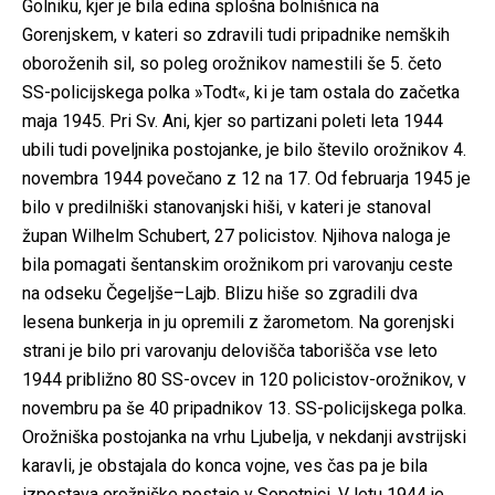
Golniku, kjer je bila edina splošna bolnišnica na
Gorenjskem, v kateri so zdravili tudi pripadnike nemških
oboroženih sil, so poleg orožnikov namestili še 5. četo
SS-policijskega polka »Todt«, ki je tam ostala do začetka
maja 1945. Pri Sv. Ani, kjer so partizani poleti leta 1944
ubili tudi poveljnika postojanke, je bilo število orožnikov 4.
novembra 1944 povečano z 12 na 17. Od februarja 1945 je
bilo v predilniški stanovanjski hiši, v kateri je stanoval
župan Wilhelm Schubert, 27 policistov. Njihova naloga je
bila pomagati šentanskim orožnikom pri varovanju ceste
na odseku Čegeljše–Lajb. Blizu hiše so zgradili dva
lesena bunkerja in ju opremili z žarometom. Na gorenjski
strani je bilo pri varovanju delovišča taborišča vse leto
1944 približno 80 SS-ovcev in 120 policistov-orožnikov, v
novembru pa še 40 pripadnikov 13. SS-policijskega polka.
Orožniška postojanka na vrhu Ljubelja, v nekdanji avstrijski
karavli, je obstajala do konca vojne, ves čas pa je bila
izpostava orožniške postaje v Sopotnici. V letu 1944 je