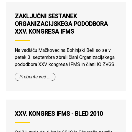
ZAKLJUČNI SESTANEK
ORGANIZACIJSKEGA PODODBORA
XXV. KONGRESA IFMS
Na vadišču Mačkovec na Bohinjski Beli so se v
petek 3. septembra zbrali člani Organizacijskega
pododbora XXV. kongresa IFMS in člani IO ZVGS.
Sestanku je prisostvoval tudi generalni sekretar
Preberite več ...
IFMS brig mag. Bojan Pograjc. Pregledali in
sprejeli so zaključno poročilo in finančno poročilo
izvedenega kongresa.
XXV. KONGRES IFMS - BLED 2010