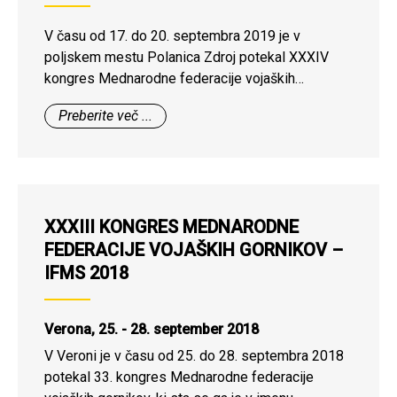
V času od 17. do 20. septembra 2019 je v
poljskem mestu Polanica Zdroj potekal XXXIV
kongres Mednarodne federacije vojaških
gornikov. Letošnjega srečanja se je od desetih
Preberite več ...
članic IFMS udeležilo 9 držav, in sicer Avstrija,
Nemčija, Italija, Črna gora, Poljska, Slovenija,
Španija, Švica in Združene države Amerike. Tudi
letos se kongresa ni udeležilo nacionalno
združenje vojaških gornikov iz Francije?!
XXXIII KONGRES MEDNARODNE
FEDERACIJE VOJAŠKIH GORNIKOV –
IFMS 2018
Verona, 25. - 28. september 2018
V Veroni je v času od 25. do 28. septembra 2018
potekal 33. kongres Mednarodne federacije