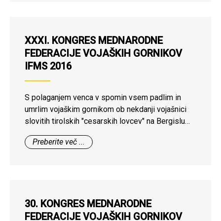
XXXI. KONGRES MEDNARODNE
FEDERACIJE VOJAŠKIH GORNIKOV
IFMS 2016
S polaganjem venca v spomin vsem padlim in
umrlim vojaškim gornikom ob nekdanji vojašnici
slovitih tirolskih "cesarskih lovcev" na Bergislu
nad Innsbruckom, se je v soboto 10. septembra
Preberite več ...
2017 končal XXXI. kongres IFMS. Udeležilo se ga
je 75 članov nacionalnih organizacij vojaških
gornikov iz Avstrije, Bolgarije, Francije, Italije,
Nemčije, Poljske, Slovenije, Španije, Švice in ZDA,
manjkali so predstavniki črnogorske organizacije.
30. KONGRES MEDNARODNE
Združenje vojaških gornikov Slovenije sta na
FEDERACIJE VOJAŠKIH GORNIKOV
kongresu zastopala predsednik Fedja Vraničar in