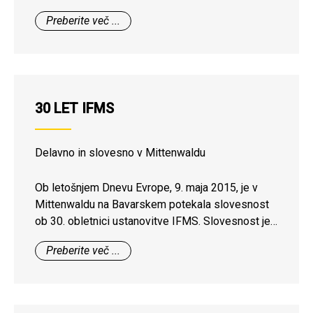
Preberite več ...
30 LET IFMS
Delavno in slovesno v Mittenwaldu
Ob letošnjem Dnevu Evrope, 9. maja 2015, je v
Mittenwaldu na Bavarskem potekala slovesnost
ob 30. obletnici ustanovitve IFMS. Slovesnost je
bila združena z delavnico o prihodnosti
Preberite več ...
Mednarodne federacije vojaških gornikov.
Slovesnost častitljivega jubileja IFMS je po
tridesetih letih potekala v vojašnici gorske enote
nemške vojske, v istem objektu kot ob ustanovitvi