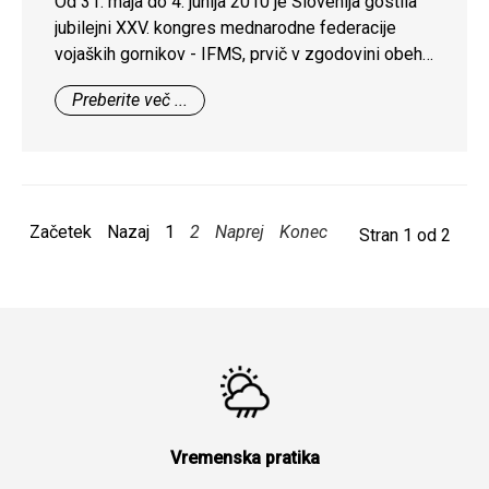
Od 31. maja do 4. junija 2010 je Slovenija gostila
jubilejni XXV. kongres mednarodne federacije
vojaških gornikov - IFMS, prvič v zgodovini obeh
organizacij združen z letnim srečanjem
Preberite več ...
mednarodnega združenja vojaških gorskih šol -
IAMMS. Organizatorja kongresa in srečanja sta
bila naše združenje in Gorska šola SV - Center
odličnosti za bojevanje v gorah.
Začetek
Nazaj
1
2
Naprej
Konec
Stran 1 od 2
Vremenska pratika