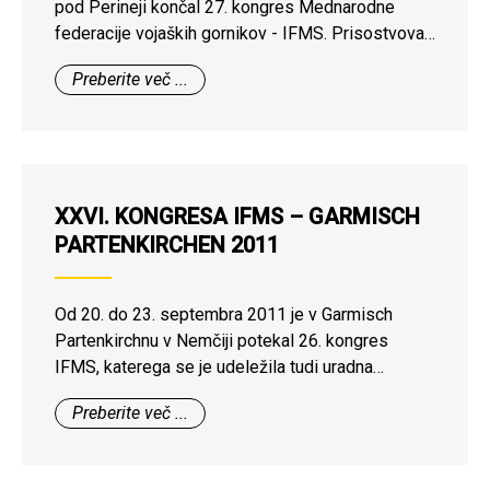
pod Perineji končal 27. kongres Mednarodne
federacije vojaških gornikov - IFMS. Prisostvovali
so mu predstavniki devetih članic IFMS, med
Preberite več ...
njimi štiričlanska delegacija ZVGS. Na kongresu je
bila prisotna tudi delegacija novustanovljene
nacionalne organizacije vojaških gornikov Črne
Gore - Klub vojnih planinara Črne Gore - Kapetan.
Z odličnim nastopom in predstavitvijo so si
XXVI. KONGRESA IFMS – GARMISCH
Črnogorci prepričljivo pridobili status opazovalke
PARTENKIRCHEN 2011
v IFMS, ki bo ob tako zavzetem delu na
naslednjem kongresu zagotovo prerasel v status
desete polnopravne članice IFMS.
Od 20. do 23. septembra 2011 je v Garmisch
Partenkirchnu v Nemčiji potekal 26. kongres
IFMS, katerega se je udeležila tudi uradna
delegacija ZVGS, ki jo je vodil predsednik brig.
Preberite več ...
(v.p.) Janez Kavar.