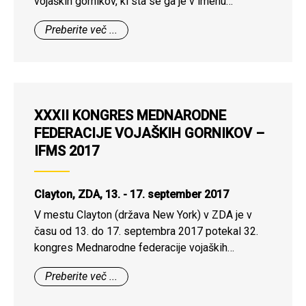
vojaških gornikov, ki sta se ga je v imenu
Združenja vojaških gornikov Slovenije udeležila
Preberite več ...
predsednik ZVGS Slavko Delalut in član ZVGS
Andrej Mrzlikar.
XXXII KONGRES MEDNARODNE
FEDERACIJE VOJAŠKIH GORNIKOV –
IFMS 2017
Clayton, ZDA, 13. - 17. september 2017
V mestu Clayton (država New York) v ZDA je v
času od 13. do 17. septembra 2017 potekal 32.
kongres Mednarodne federacije vojaških
gornikov, ki se ga je v imenu Združenja vojaških
Preberite več ...
gornikov Slovenije udeležil predsednik ZVGS
Slavko Delalut.