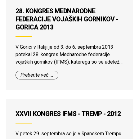
federacije. Prisotni predsedniki nacionalnih
28. KONGRES MEDNARODNE
organizacij so podpisali nov statut federacije.
FEDERACIJE VOJAŠKIH GORNIKOV -
GORICA 2013
V Gorici v Italiji je od 3. do 6. septembra 2013
potekal 28. kongres Mednarodne federacije
vojaških gornikov (IFMS), katerega so se udeležili
predstavniki vseh 9 polnopravnih članic federacije
Preberite več ...
in še zadnjič kot opazovalka tudi Črna gora.
XXVII KONGRES IFMS - TREMP - 2012
V petek 29. septembra se je v španskem Trempu