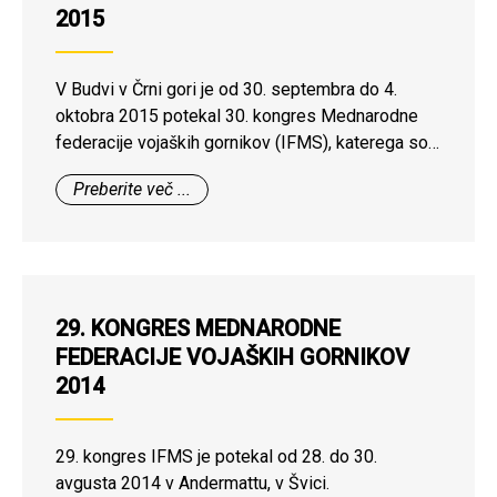
prvi predsednik združenja Janez Kavar.
2015
V Budvi v Črni gori je od 30. septembra do 4.
oktobra 2015 potekal 30. kongres Mednarodne
federacije vojaških gornikov (IFMS), katerega so
se udeležili predstavniki vseh 10 polnopravnih
Preberite več ...
članic federacije.
29. KONGRES MEDNARODNE
FEDERACIJE VOJAŠKIH GORNIKOV
2014
29. kongres IFMS je potekal od 28. do 30.
avgusta 2014 v Andermattu, v Švici.