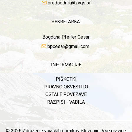
predsednik@zvgs.si
SEKRETARKA:
Bogdana Pfeifer Cesar
bpcesar@gmail.com
INFORMACIJE
PIŠKOTKI
PRAVNO OBVESTILO
OSTALE POVEZAVE
RAZPISI - VABILA
© 2026 Združenje vojaških gornikov Slovenije. Vse pravice