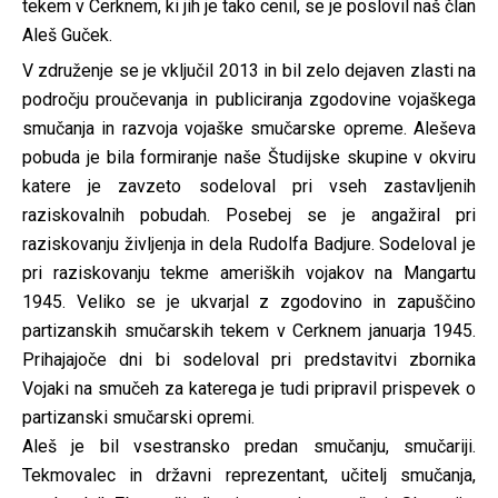
tekem v Cerknem, ki jih je tako cenil, se je poslovil naš član
Aleš Guček.
V združenje se je vključil 2013 in bil zelo dejaven zlasti na
področju proučevanja in publiciranja zgodovine vojaškega
smučanja in razvoja vojaške smučarske opreme. Aleševa
pobuda je bila formiranje naše Študijske skupine v okviru
katere je zavzeto sodeloval pri vseh zastavljenih
raziskovalnih pobudah. Posebej se je angažiral pri
raziskovanju življenja in dela Rudolfa Badjure. Sodeloval je
pri raziskovanju tekme ameriških vojakov na Mangartu
1945. Veliko se je ukvarjal z zgodovino in zapuščino
partizanskih smučarskih tekem v Cerknem januarja 1945.
Prihajajoče dni bi sodeloval pri predstavitvi zbornika
Vojaki na smučeh za katerega je tudi pripravil prispevek o
partizanski smučarski opremi.
Aleš je bil vsestransko predan smučanju, smučariji.
Tekmovalec in državni reprezentant, učitelj smučanja,