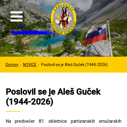
Domov
Organizacija
Strokovne dejavnosti
Mednarodno sodelovanje
Galerija
Kontakt
Novice
Dogodki
Izvršilni odbor
Častni člani ZVGS
In memoriam
Pristopnica
Dokumenti
Kontakti
Sponzorji
Planinske poti
IFMS dnevi
IFMS kongresi
Italija
Nemčija
ZDA
Francija
Avstrija
Črna gora
Slovenska pot
Prelaz Lagazuoi
Čez Kozjek na Kališče
Domov
NOVICE
Poslovil se je Aleš Guček (1944-2026)
Poslovil se je Aleš Guček
(1944-2026)
Na predvečer 81. obletnice partizanskih smučarskih