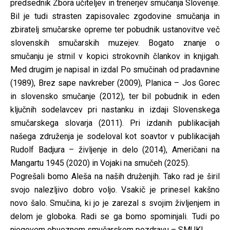
predsednik Zbora učiteljev in trenerjev smučanja Slovenije.
Bil je tudi strasten zapisovalec zgodovine smučanja in
zbiratelj smučarske opreme ter pobudnik ustanovitve več
slovenskih smučarskih muzejev. Bogato znanje o
smučanju je strnil v kopici strokovnih člankov in knjigah.
Med drugim je napisal in izdal Po smučinah od pradavnine
(1989), Brez sape navkreber (2009), Planica – Jos Gorec
in slovensko smučanje (2012), ter bil pobudnik in eden
ključnih sodelavcev pri nastanku in izdaji Slovenskega
smučarskega slovarja (2011). Pri izdanih publikacijah
našega združenja je sodeloval kot soavtor v publikacijah
Rudolf Badjura – življenje in delo (2014), Američani na
Mangartu 1945 (2020) in Vojaki na smučeh (2025).
Pogrešali bomo Aleša na naših druženjih. Tako rad je širil
svojo nalezljivo dobro voljo. Vsakič je prinesel kakšno
novo šalo. Smučina, ki jo je zarezal s svojim življenjem in
delom je globoka. Radi se ga bomo spominjali. Tudi po
njegovem obveznem smučarskem pozdravu – SMUK!