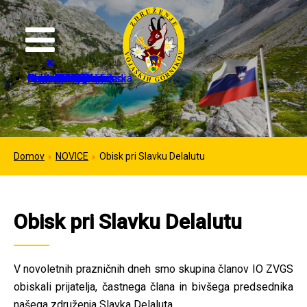
Domov
Organizacija
Strokovne dejavnosti
Mednarodno sodelovanje
Galerija
Kontakt
Novice
Dogodki
Izvršilni odbor
Častni člani ZVGS
In memoriam
Pristopnica
Dokumenti
Kontakti
Sponzorji
Planinske poti
IFMS dnevi
IFMS kongresi
Italija
Nemčija
ZDA
Francija
Avstrija
Črna gora
Slovenska pot
Prelaz Lagazuoi
Čez Kozjek na Kališče
Domov
NOVICE
Obisk pri Slavku Delalutu
Obisk pri Slavku Delalutu
V novoletnih prazničnih dneh smo skupina članov IO ZVGS
obiskali prijatelja, častnega člana in bivšega predsednika
našega združenja Slavka Delaluta.