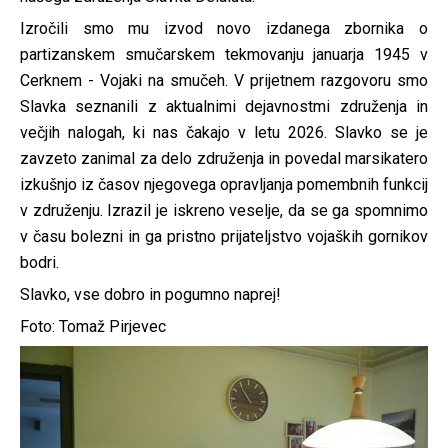
Izročili smo mu izvod novo izdanega zbornika o
partizanskem smučarskem tekmovanju januarja 1945 v
Cerknem - Vojaki na smučeh. V prijetnem razgovoru smo
Slavka seznanili z aktualnimi dejavnostmi združenja in
večjih nalogah, ki nas čakajo v letu 2026. Slavko se je
zavzeto zanimal za delo združenja in povedal marsikatero
izkušnjo iz časov njegovega opravljanja pomembnih funkcij
v združenju. Izrazil je iskreno veselje, da se ga spomnimo
v času bolezni in ga pristno prijateljstvo vojaških gornikov
bodri.
Slavko, vse dobro in pogumno naprej!
Foto: Tomaž Pirjevec