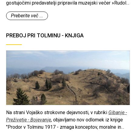
gostujočimi predavatelji pripravila muzejski večer »Rudolf
Badjura – življenje in delo«.
Preberite več ...
PREBOJ PRI TOLMINU - KNJIGA
Na strani Vojaško strokovne dejavnosti, v rubriki
Gibanje -
Preživetje - Bojevanje
, objavljamo nov odlomek iz knjige
"Prodor v Tolminu 1917 - zmaga konceptov, moralne in
bojne moči" avtorjev Mihe Kuharja in Blaža Torkarja, ki bo