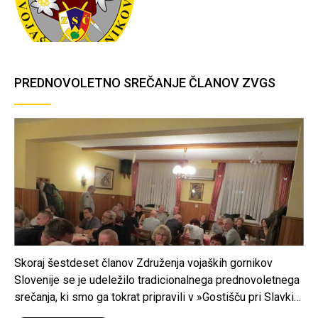
PREDNOVOLETNO SREČANJE ČLANOV ZVGS
Skoraj šestdeset članov Združenja vojaških gornikov
Slovenije se je udeležilo tradicionalnega prednovoletnega
srečanja, ki smo ga tokrat pripravili v »Gostišču pri Slavki«
v Podbrezjah. Prijetno druženje se je začelo s pozdravnim