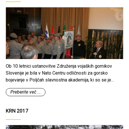
Ob 10 letnici ustanovitve Združenja vojaških gornikov
Slovenije je bila v Nato Centru odličnosti za gorsko
bojevanje v Poljčah slavnostna akademija, ki so se je
udeležili številni ustanovni člani ZVGS, častni član Janez
Preberite več ...
Kavar in tudi številni visoki gostje.
KRN 2017