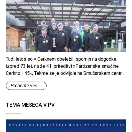
Tudi letos so v Cerknem obeležili spomin na dogodke
izpred 73 let, na že 41. prireditvi »Partizanske smučine
Cerkno - 45«, Tekme se je odvijale na Smučarskem centru
Cerkno in kot je to že običaj, so se jih udeležili tudi člani
Preberite več ...
Združenja vojaških gornikov Slovenije.
TEMA MESECA V PV