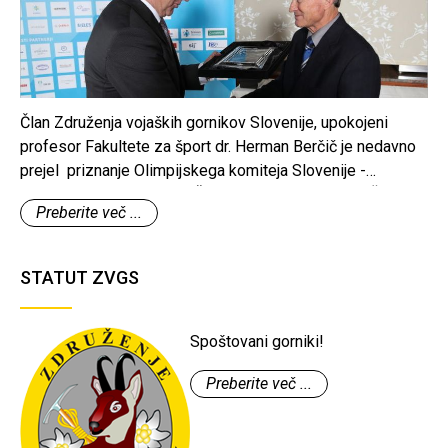
Član Združenja vojaških gornikov Slovenije, upokojeni
profesor Fakultete za šport dr. Herman Berčič je nedavno
prejel priznanje Olimpijskega komiteja Slovenije -
Združenja športnih zvez, ČASTNO LISTINO OKS-ZŠZ, ki
Preberite več ...
mu jo je podelil predsednik Olimpijskega komiteja
Slovenije Bogdan Gabrovec.
STATUT ZVGS
Spoštovani gorniki!
Preberite več ...