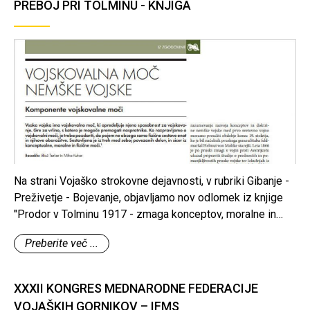
PREBOJ PRI TOLMINU - KNJIGA
Na strani Vojaško strokovne dejavnosti, v rubriki Gibanje -
Preživetje - Bojevanje, objavljamo nov odlomek iz knjige
"Prodor v Tolminu 1917 - zmaga konceptov, moralne in
bojne moči" avtorjev Mihe Kuharja in Blaža Torkarja, ki bo
Preberite več ...
izšla predvidoma letos jeseni.
XXXII KONGRES MEDNARODNE FEDERACIJE
VOJAŠKIH GORNIKOV – IFMS