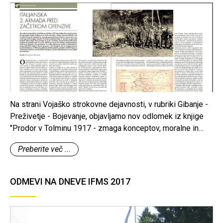
Na strani Vojaško strokovne dejavnosti, v rubriki Gibanje -
Preživetje - Bojevanje, objavljamo nov odlomek iz knjige
"Prodor v Tolminu 1917 - zmaga konceptov, moralne in
bojne moči" avtorjev Mihe Kuharja in Blaža Torkarja, ki bo
Preberite več ...
izšla predvidoma letos jeseni.
ODMEVI NA DNEVE IFMS 2017