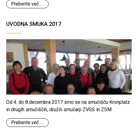
Preberite več ...
nagovorom in voščilom predsednika ZVGS ter se
nadaljevalo s srečelovom, ki ga je pripravil Boštjan Blaznik.
Pomembno je poudariti, da je vsaka srečka zadela in da so
UVODNA SMUKA 2017
udeleženci dobili »Gorenjcem prijazne srečke«, kar
pomeni, da so bile zastonj!
Od 4. do 8.decembra 2017 smo se na smučišču Kronplatz
in drugih smučiščih, družili smučarji ZVGS in ZSM.
Preberite več ...