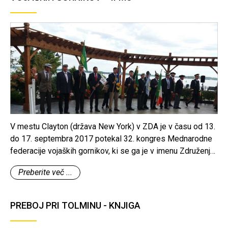
V mestu Clayton (država New York) v ZDA je v času od 13.
do 17. septembra 2017 potekal 32. kongres Mednarodne
federacije vojaških gornikov, ki se ga je v imenu Združenja
vojaških gornikov Slovenije udeležil predsednik ZVGS
Preberite več ...
Slavko Delalut.
PREBOJ PRI TOLMINU - KNJIGA