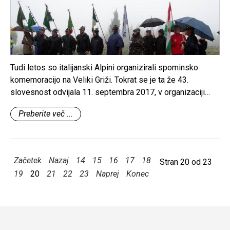
Tudi letos so italijanski Alpini organizirali spominsko
komemoracijo na Veliki Griži. Tokrat se je ta že 43.
slovesnost odvijala 11. septembra 2017, v organizaciji
sekcije A.N.A. iz Gradišča ob Soči.
Preberite več ...
Začetek
Nazaj
14
15
16
17
18
Stran 20 od 23
19
20
21
22
23
Naprej
Konec