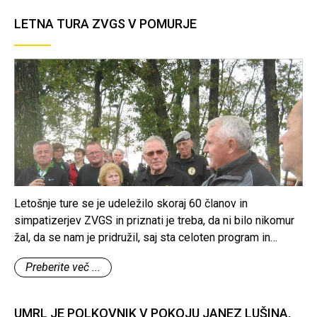
izšla predvidoma letos jeseni.
LETNA TURA ZVGS V POMURJE
Letošnje ture se je udeležilo skoraj 60 članov in
simpatizerjev ZVGS in priznati je treba, da ni bilo nikomur
žal, da se nam je pridružil, saj sta celoten program in
druženje potekala zelo sproščeno, poučno in v veselem
Preberite več ...
razpoloženju.
UMRL JE POLKOVNIK V POKOJU JANEZ LUŠINA,