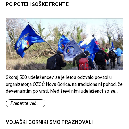
PO POTEH SOŠKE FRONTE
Skoraj 500 udeležencev se je letos odzvalo povabilu
organizatorja OZSČ Nova Gorica, na tradicionalni pohod, že
devetnajstim po vrsti. Med številnimi udeleženci so se
letošnjega pohoda udeležili tudi člani Združenja vojaških
Preberite več ...
gornikov Slovenije.
VOJAŠKI GORNIKI SMO PRAZNOVALI