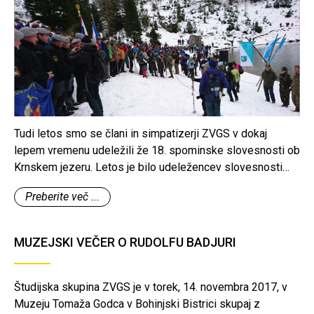
Tudi letos smo se člani in simpatizerji ZVGS v dokaj
lepem vremenu udeležili že 18. spominske slovesnosti ob
Krnskem jezeru. Letos je bilo udeležencev slovesnosti
več kot lansko leto, saj je bila vremenska napoved dobra,
Preberite več ...
res pa je bilo ob Krnskem jezeru okoli 30 cm snega.
MUZEJSKI VEČER O RUDOLFU BADJURI
Študijska skupina ZVGS je v torek, 14. novembra 2017, v
Muzeju Tomaža Godca v Bohinjski Bistrici skupaj z