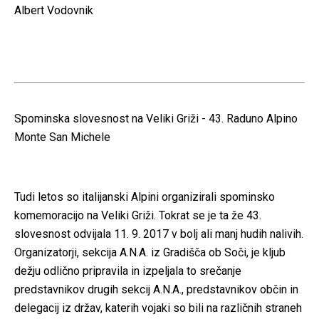
Albert Vodovnik
Spominska slovesnost na Veliki Griži - 43. Raduno Alpino
Monte San Michele
Tudi letos so italijanski Alpini organizirali spominsko
komemoracijo na Veliki Griži. Tokrat se je ta že 43.
slovesnost odvijala 11. 9. 2017 v bolj ali manj hudih nalivih.
Organizatorji, sekcija A.N.A. iz Gradišča ob Soči, je kljub
dežju odlično pripravila in izpeljala to srečanje
predstavnikov drugih sekcij A.N.A., predstavnikov občin in
delegacij iz držav, katerih vojaki so bili na različnih straneh