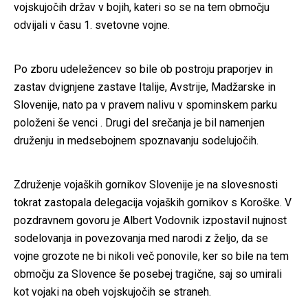
vojskujočih držav v bojih, kateri so se na tem območju
odvijali v času 1. svetovne vojne.
Po zboru udeležencev so bile ob postroju praporjev in
zastav dvignjene zastave Italije, Avstrije, Madžarske in
Slovenije, nato pa v pravem nalivu v spominskem parku
položeni še venci . Drugi del srečanja je bil namenjen
druženju in medsebojnem spoznavanju sodelujočih.
Združenje vojaških gornikov Slovenije je na slovesnosti
tokrat zastopala delegacija vojaških gornikov s Koroške. V
pozdravnem govoru je Albert Vodovnik izpostavil nujnost
sodelovanja in povezovanja med narodi z željo, da se
vojne grozote ne bi nikoli več ponovile, ker so bile na tem
območju za Slovence še posebej tragične, saj so umirali
kot vojaki na obeh vojskujočih se straneh.