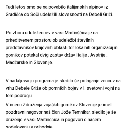
Tudi letos smo se na povabilo italijanskih alpinov iz
Gradišča ob Soči udeležili slovesnosti na Debeli Griži.
Po zboru udeležencev v vasi Martinščica je na
prireditvenem prostoru ob udeležbi številnih
predstavnikov krajevnih oblasti ter lokalnih organizacij in
gornikov potekal dvig zastav držav Italije , Avstrije ,
Madžarske in Slovenije.
V nadaljevanju programa je sledilo še polaganje vencev na
vrhu Debele Griže ob pomnikih bojev v I. svetovni vojni na
tem področju.
V imenu Združenja vojaških gornikov Slovenije je imel
pozdravni nagovor naš član Jože Temnikar, sledilo je še
druženje v vasi Martinščica in pogovori o našem
sodelovanju v prihodnje.