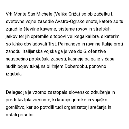
Vrh Monte San Michele (Velika Griža) so ob začetku I.
svetovne vojne zasedle Avstro-Ogrske enote, katere so tu
zgradile številne kaverne, sisteme rovov in strelskih
jarkov ter jih opremile s topovi velikega kalibra, s katerim
so lahko obvladovali Trst, Palmanovo in ravnine Italije proti
zahodu. Italijanska vojska ga je vse do 6. ofenzive
neuspešno poskušala zasesti, kasneje pa ga je v času
hudih bojev tukaj, na bližnjem Doberdobu, ponovno
izgubila.
Delegacija je vzorno zastopala slovensko združenje in
predstavljala vrednote, ki krasijo gornike in vojaško
gorništvo, kar so potrdili tudi organizatorji srečanja in
ostali prisotni.