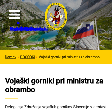
Domov
Organizacija
Strokovne dejavnosti
Mednarodno sodelovanje
Galerija
Kontakt
Novice
Dogodki
Izvršilni odbor
Častni člani ZVGS
In memoriam
Pristopnica
Dokumenti
Kontakti
Sponzorji
Planinske poti
IFMS dnevi
IFMS kongresi
Italija
Nemčija
ZDA
Francija
Avstrija
Črna gora
Slovenska pot
Prelaz Lagazuoi
Čez Kozjek na Kališče
Domov
DOGODKI
Vojaški gorniki pri ministru za obrambo
Vojaški gorniki pri ministru za
obrambo
Delegacija Združenja vojaških gornikov Slovenije v sestavi