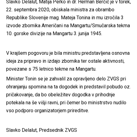
Slavko Delalut, Matija Perko in dr. Herman Berčič je v torek,
22. septembra 2020, obiskala ministra za obrambo
Republike Slovenije mag. Mateja Tonina in mu izročila 3
izvode zbornika Američani na Mangartu/Smučarska tekma
10. gorske divizije na Mangartu 3. junija 1945.
V krajšem pogovoru je bila ministru predstavljena osnovna
ideja za pripravo in izdajo zbornika ter ostale aktivnosti,
povezane s 75 letnico tekme na Mangartu.
Minister Tonin se je zahvalil za opravljeno delo ZVGS pri
ohranjanju spomina na ta dogodek in predstavil pobudo oz.
pričakovanje, da bo obeležitev dogodka v prihodnje
potekala na še višji ravni, pri čemer bo ministrstvo nudilo
vso podporo organizatorjem prireditve.
Slavko Delalut, Predsednik ZVGS